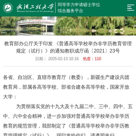
同等学力申请硕士学位
网
综合服务平台
站
新
闻
规
导
教育部办公厅关于印发 《普通高等学校举办非学历教育管理
公
章
招
规定（试行）》的通知教职成厅函〔2021〕23号
航
告
制
生
预
日期： 2025-02-13 10:16
热度：110
度
简
约
预
各省、自治区、直辖市教育厅（教委），新疆生产建设兵团
章
报
审
同
教育局，部属各高等学校、部省合建各高等学校，国家开放
名
结
等
在
大学：
为贯彻落实党的十九大及十九届二中、三中、四中、五
果
学
职
返
中、六中全会精神，进一步加强对普通高等学校举办非学历
查
力
研
回
教育的规范管理，我部制定了《普通高等学校举办非学历教
询
申
究
首
育管理规定（试行）》。现印发给你们，请遵照执行。